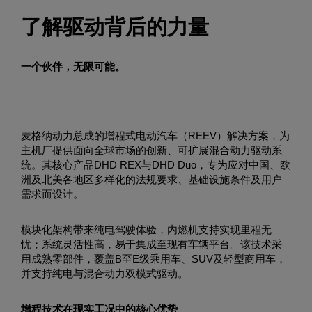
Enter
搜索
了解驱动背后的力量
search
terms
一个伙伴
，无限可能。
麦格纳动力总成的增程式电动汽车（REEV）解决方案，为
主机厂提供面向全球市场的创新、可扩展混合动力驱动系
统。其核心产品DHD REX与DHD Duo，专为应对中国、欧
洲及北美各地区多样化的法规要求、基础设施条件及用户
需求而设计。
模块化架构带来纯电驾驶体验，内燃机支持实现里程无
忧；系统灵活性高，易于集成至现有车辆平台。该技术采
用成熟零部件，覆盖B至E级乘用车、SUV及轻型商用车，
并支持纯电与混合动力双模式驱动。
增程技术在现实工况中的核心优势